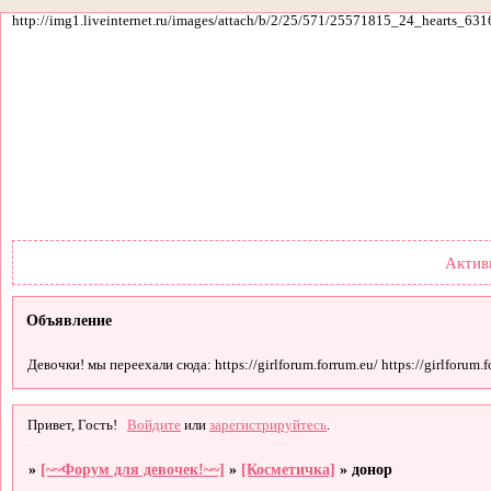
http://img1.liveinternet.ru/images/attach/b/2/25/571/25571815_24_hearts_631
Форум
Участники
По
Актив
Объявление
Девочки! мы переехали сюда: https://girlforum.forrum.eu/ https://girlforum.fo
Привет, Гость!
Войдите
или
зарегистрируйтесь
.
»
[~~Форум для девочек!~~]
»
[Косметичка]
»
донор