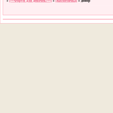
»
[~~Форум для девочек!~~]
»
[Косметичка]
»
донор