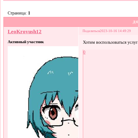
Страница:
1
д
LeoKrovush12
Поделиться
2023-10-16 14:49:29
Активный участник
Хотим воспользоваться услу
0