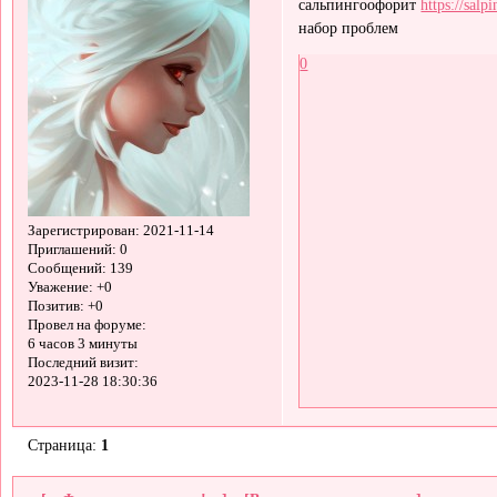
сальпингоофорит
https://salp
набор проблем
0
Зарегистрирован
: 2021-11-14
Приглашений:
0
Сообщений:
139
Уважение:
+0
Позитив:
+0
Провел на форуме:
6 часов 3 минуты
Последний визит:
2023-11-28 18:30:36
Страница:
1