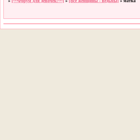
»
[~~Форум для девочек!~~]
»
[Все женщины - ведьмы]
»
матка