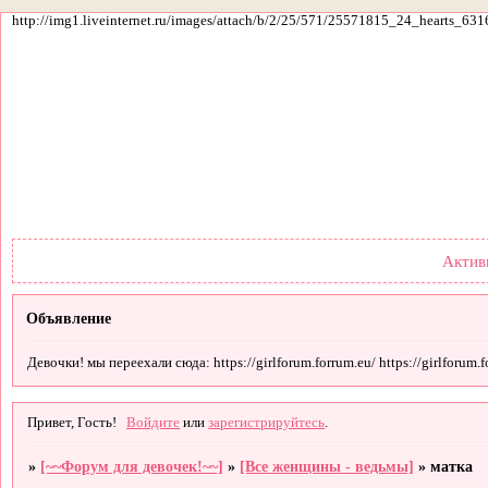
http://img1.liveinternet.ru/images/attach/b/2/25/571/25571815_24_hearts_631
Форум
Участники
По
Актив
Объявление
Девочки! мы переехали сюда: https://girlforum.forrum.eu/ https://girlforum.fo
Привет, Гость!
Войдите
или
зарегистрируйтесь
.
»
[~~Форум для девочек!~~]
»
[Все женщины - ведьмы]
»
матка