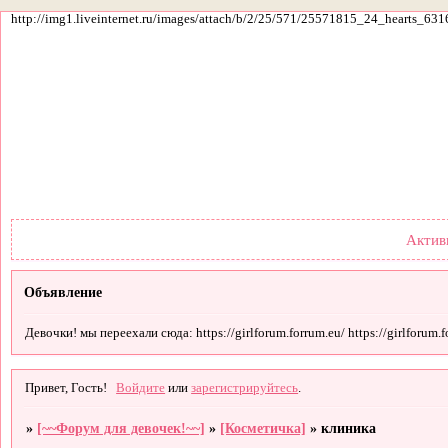
http://img1.liveinternet.ru/images/attach/b/2/25/571/25571815_24_hearts_631
Форум
Участники
По
Актив
Объявление
Девочки! мы переехали сюда: https://girlforum.forrum.eu/ https://girlforum.fo
Привет, Гость!
Войдите
или
зарегистрируйтесь
.
»
[~~Форум для девочек!~~]
»
[Косметичка]
»
клиника