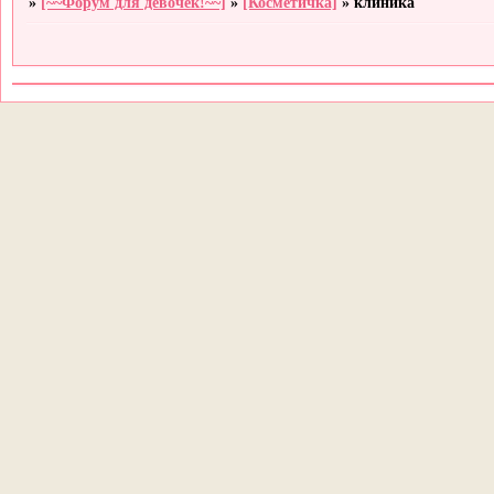
»
[~~Форум для девочек!~~]
»
[Косметичка]
»
клиника