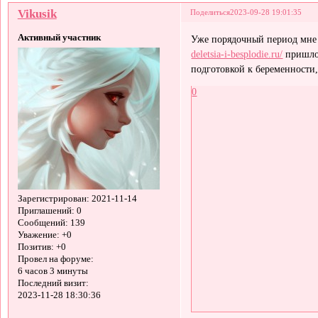
Vikusik
Поделиться
2023-09-28 19:01:35
Активный участник
Уже порядочный период мне 
deletsia-i-besplodie.ru/
пришлос
подготовкой к беременности,
0
Зарегистрирован
: 2021-11-14
Приглашений:
0
Сообщений:
139
Уважение:
+0
Позитив:
+0
Провел на форуме:
6 часов 3 минуты
Последний визит:
2023-11-28 18:30:36