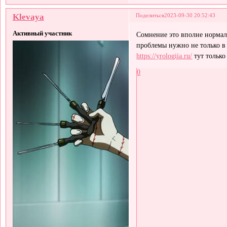
Klevaya
Поделиться
2023-09-30 20:52:43
Активный участник
Сомнение это вполне нормаль
проблемы нужно не только в 
https://yrologiia.ru/
тут только
0