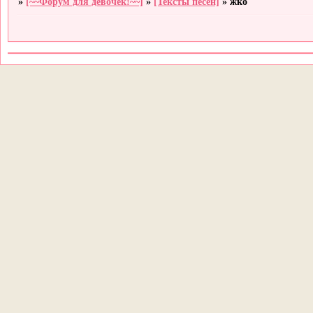
»
[~~Форум для девочек!~~]
»
[Тексты песен]
»
жко