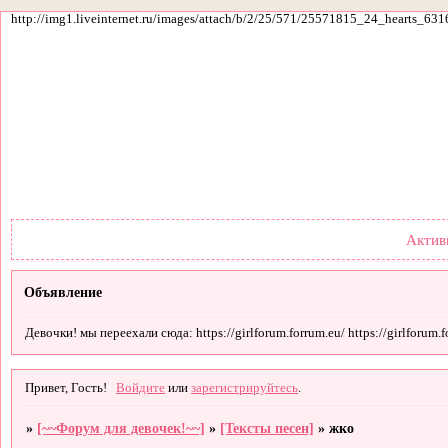
http://img1.liveinternet.ru/images/attach/b/2/25/571/25571815_24_hearts_631
Форум
Участники
По
Актив
Объявление
Девочки! мы переехали сюда: https://girlforum.forrum.eu/ https://girlforum.fo
Привет, Гость!
Войдите
или
зарегистрируйтесь
.
»
[~~Форум для девочек!~~]
»
[Тексты песен]
»
жко