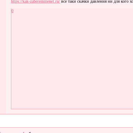
https://kak-zaberemmenet.ru/
все таки скачки давления ни для кого 
0