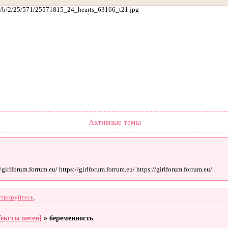
ach/b/2/25/571/25571815_24_hearts_63166_t21.jpg
Форум
Участники
Поиск
Регистрация
Войти
Активные темы
irlforum.forrum.eu/ https://girlforum.forrum.eu/ https://girlforum.forrum.eu/
стрируйтесь
.
Тексты песен]
»
беременность