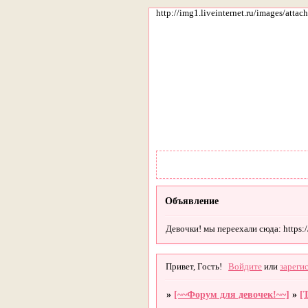
http://img1.liveinternet.ru/images/att
Объявление
Девочки! мы переехали сюда: https://g
Привет, Гость!
Войдите
или
зареги
»
[~~Форум для девочек!~~]
»
[