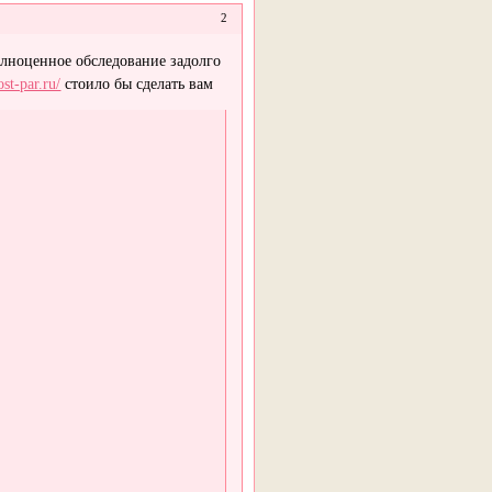
2
олноценное обследование задолго
st-par.ru/
стоило бы сделать вам