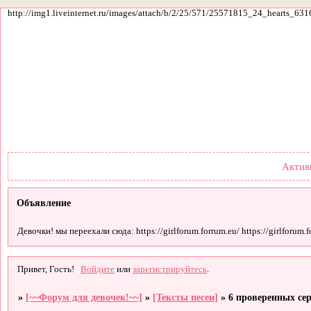
http://img1.liveinternet.ru/images/attach/b/2/25/571/25571815_24_hearts_631
Форум
Участники
По
Актив
Объявление
Девочки! мы переехали сюда: https://girlforum.forrum.eu/ https://girlforum.fo
Привет, Гость!
Войдите
или
зарегистрируйтесь
.
»
[~~Форум для девочек!~~]
»
[Тексты песен]
»
6 проверенных сер