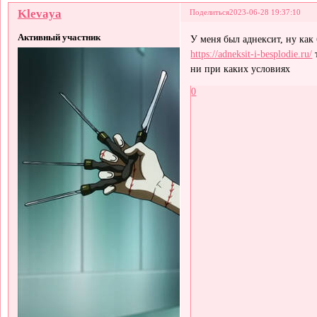
Klevaya
Поделиться
2023-06-28 19:37:10
Активный участник
У меня был аднексит, ну как
https://adneksit-i-besplodie.ru/
т
ни при каких условиях
0