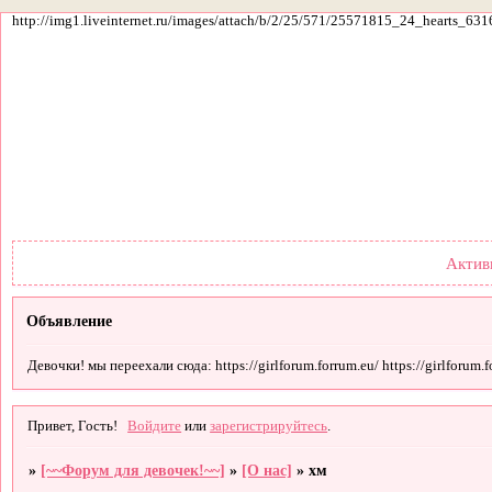
http://img1.liveinternet.ru/images/attach/b/2/25/571/25571815_24_hearts_631
Форум
Участники
По
Актив
Объявление
Девочки! мы переехали сюда: https://girlforum.forrum.eu/ https://girlforum.fo
Привет, Гость!
Войдите
или
зарегистрируйтесь
.
»
[~~Форум для девочек!~~]
»
[О нас]
»
хм