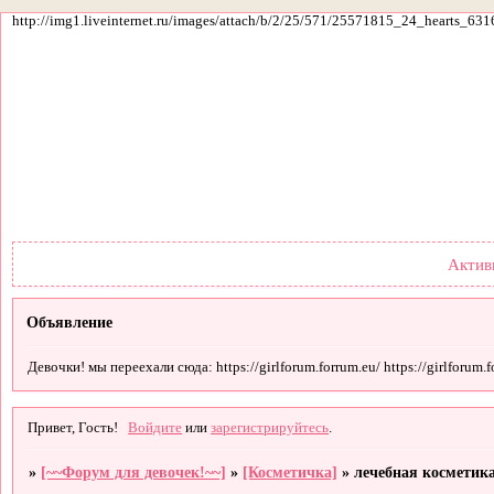
http://img1.liveinternet.ru/images/attach/b/2/25/571/25571815_24_hearts_631
Форум
Участники
По
Актив
Объявление
Девочки! мы переехали сюда: https://girlforum.forrum.eu/ https://girlforum.fo
Привет, Гость!
Войдите
или
зарегистрируйтесь
.
»
[~~Форум для девочек!~~]
»
[Косметичка]
»
лечебная косметик