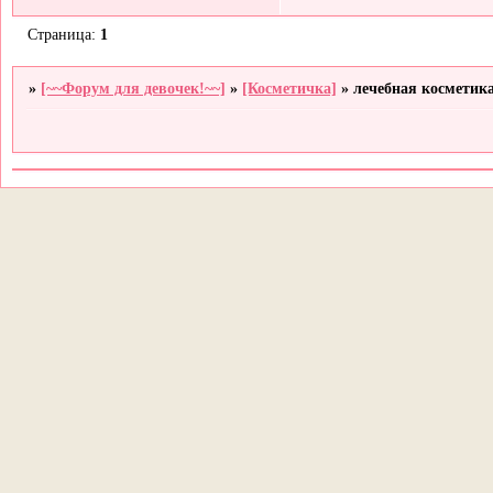
Страница:
1
»
[~~Форум для девочек!~~]
»
[Косметичка]
»
лечебная косметик