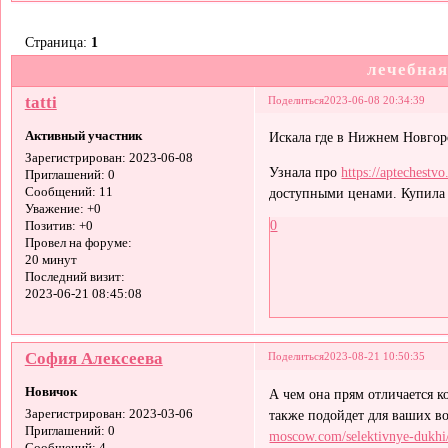
Страница:
1
лечебная
tatti
Поделиться
2023-06-08 20:34:39
Активный участник
Искала где в Нижнем Новгор
Зарегистрирован
: 2023-06-08
Узнала про
https://aptechestvo
Приглашений:
0
Сообщений:
11
доступными ценами. Купила с
Уважение:
+0
0
Позитив:
+0
Провел на форуме:
20 минут
Последний визит:
2023-06-21 08:45:08
София Алексеева
Поделиться
2023-08-21 10:50:35
Новичок
А чем она прям отличается 
также подойдет для ваших в
Зарегистрирован
: 2023-03-06
Приглашений:
0
moscow.com/selektivnye-dukhi/