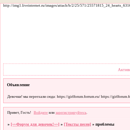
http://img1.liveinternet.ru/images/attach/b/2/25/571/25571815_24_hearts_631
Форум
Участники
По
Актив
Объявление
Девочки! мы переехали сюда: https://girlforum.forrum.eu/ https://girlforum.fo
Привет, Гость!
Войдите
или
зарегистрируйтесь
.
»
[~~Форум для девочек!~~]
»
[Тексты песен]
»
проблемы