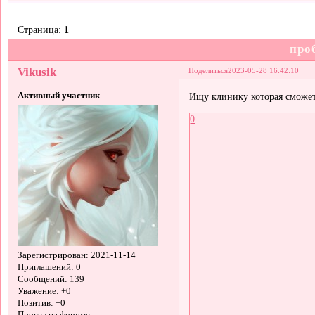
Страница:
1
про
Vikusik
Поделиться
2023-05-28 16:42:10
Активный участник
Ищу клинику которая сможет
0
Зарегистрирован
: 2021-11-14
Приглашений:
0
Сообщений:
139
Уважение:
+0
Позитив:
+0
Провел на форуме: