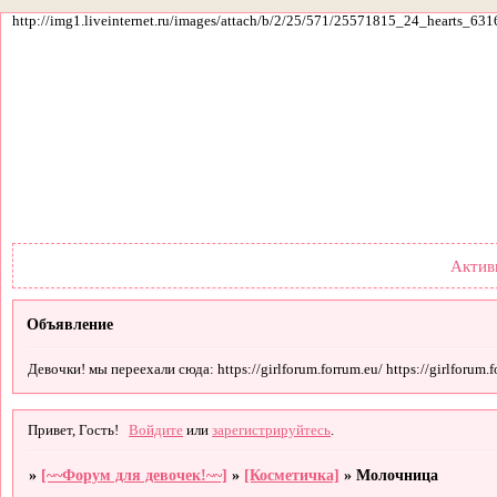
http://img1.liveinternet.ru/images/attach/b/2/25/571/25571815_24_hearts_631
Форум
Участники
По
Актив
Объявление
Девочки! мы переехали сюда: https://girlforum.forrum.eu/ https://girlforum.fo
Привет, Гость!
Войдите
или
зарегистрируйтесь
.
»
[~~Форум для девочек!~~]
»
[Косметичка]
»
Молочница