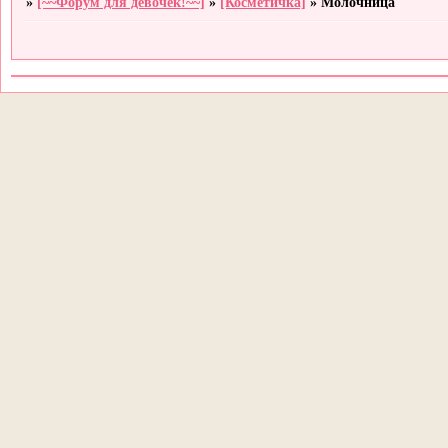
»
[~~Форум для девочек!~~]
»
[Косметичка]
»
Молочница