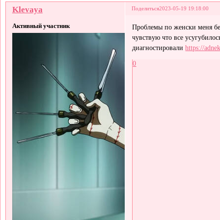
Klevaya
Поделиться
2023-05-19 19:18:00
Активный участник
Проблемы по женски меня бес
чувствую что все усугубилос
диагностировали
https://adnek
0