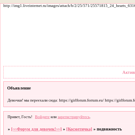
http://img1.liveinternet.ru/images/attach/b/2/25/571/25571815_24_hearts_631
Форум
Участники
По
Актив
Объявление
Девочки! мы переехали сюда: https://girlforum.forrum.eu/ https://girlforum.fo
Привет, Гость!
Войдите
или
зарегистрируйтесь
.
»
[~~Форум для девочек!~~]
»
[Косметичка]
»
подвижность