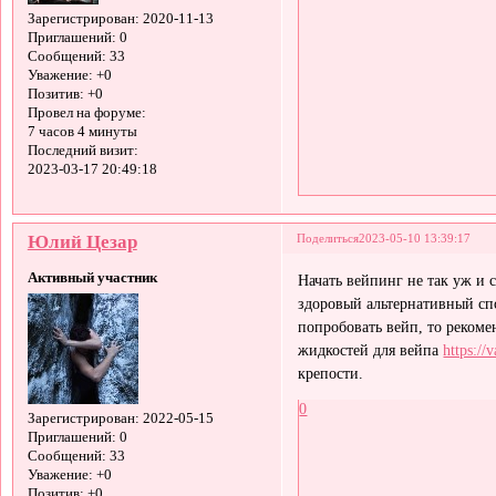
Зарегистрирован
: 2020-11-13
Приглашений:
0
Сообщений:
33
Уважение:
+0
Позитив:
+0
Провел на форуме:
7 часов 4 минуты
Последний визит:
2023-03-17 20:49:18
Юлий Цезар
Поделиться
2023-05-10 13:39:17
Активный участник
Начать вейпинг не так уж и 
здоровый альтернативный сп
попробовать вейп, то рекоме
жидкостей для вейпа
https://
крепости.
0
Зарегистрирован
: 2022-05-15
Приглашений:
0
Сообщений:
33
Уважение:
+0
Позитив:
+0