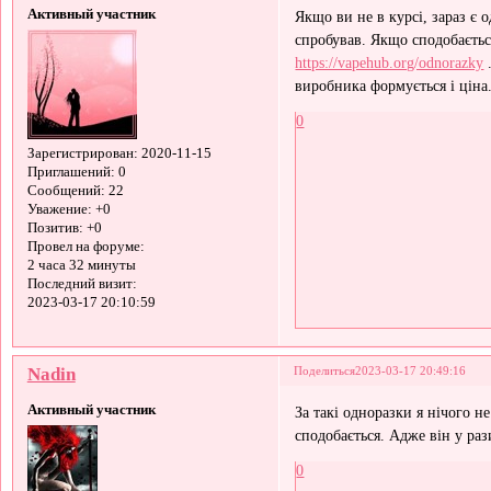
Активный участник
Якщо ви не в курсі, зараз є 
спробував. Якщо сподобаєтьс
https://vapehub.org/odnorazky
.
виробника формується і ціна
0
Зарегистрирован
: 2020-11-15
Приглашений:
0
Сообщений:
22
Уважение:
+0
Позитив:
+0
Провел на форуме:
2 часа 32 минуты
Последний визит:
2023-03-17 20:10:59
Nadin
Поделиться
2023-03-17 20:49:16
Активный участник
За такі одноразки я нічого н
сподобається. Адже він у ра
0