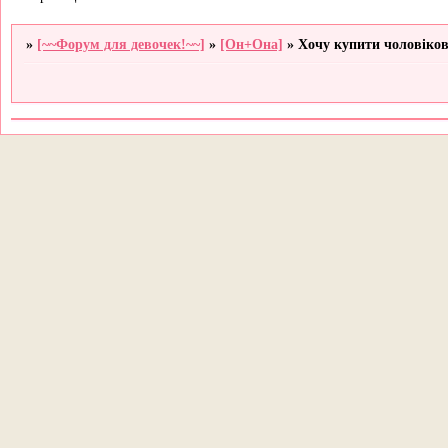
»
[~~Форум для девочек!~~]
»
[Он+Она]
»
Хочу купити чоловіков