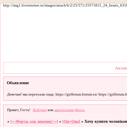
http://img1.liveinternet.ru/images/attach/b/2/25/571/25571815_24_hearts_631
Форум
Участники
По
Актив
Объявление
Девочки! мы переехали сюда: https://girlforum.forrum.eu/ https://girlforum.fo
Привет, Гость!
Войдите
или
зарегистрируйтесь
.
»
[~~Форум для девочек!~~]
»
[Он+Она]
»
Хочу купити чоловіков