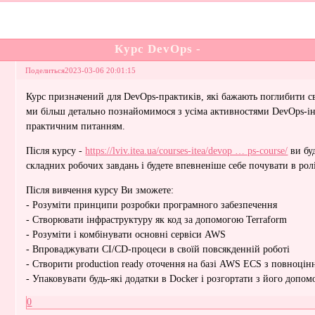
Курс DevOps -
Поделиться
2023-03-06 20:01:15
Курс призначений для DevOps-практиків, які бажають поглибити сво
ми більш детально познайомимося з усіма активностями DevOps-ін
практичним питанням.
Після курсу -
https://lviv.itea.ua/courses-itea/devop … ps-course/
ви бу
складних робочих завдань і будете впевненіше себе почувати в ро
Після вивчення курсу Ви зможете:
- Розуміти принципи розробки програмного забезпечення
- Створювати інфраструктуру як код за допомогою Terraform
- Розуміти і комбінувати основні сервіси AWS
- Впроваджувати CI/CD-процеси в своїй повсякденній роботі
- Створити production ready оточення на базі AWS ECS з повноцін
- Упаковувати будь-які додатки в Docker і розгортати з його допо
0