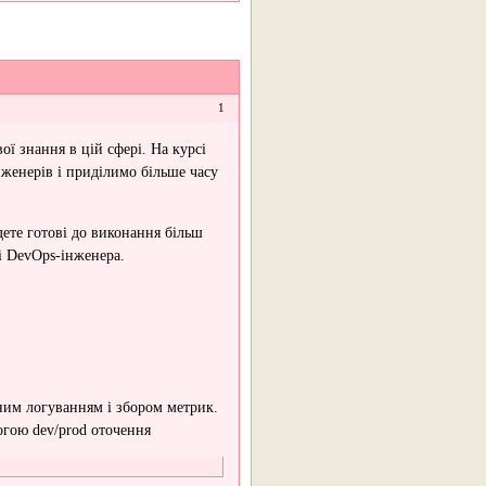
1
ї знання в цій сфері. На курсі
женерів і приділимо більше часу
дете готові до виконання більш
лі DevOps-інженера.
ним логуванням і збором метрик.
могою dev/prod оточення