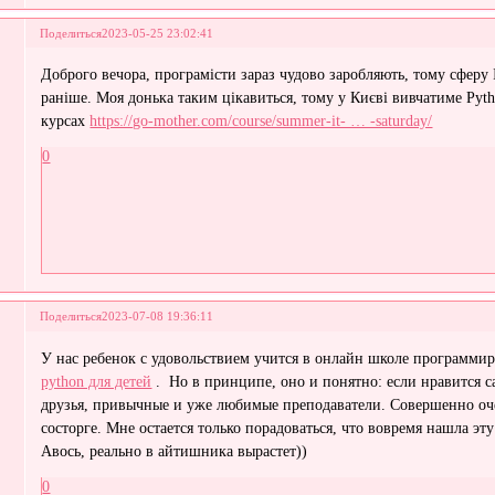
Поделиться
2023-05-25 23:02:41
Доброго вечора, програмісти зараз чудово заробляють, тому сферу
раніше. Моя донька таким цікавиться, тому у Києві вивчатиме Pyth
курсах
https://go-mother.com/course/summer-it- … -saturday/
0
Поделиться
2023-07-08 19:36:11
У нас ребенок с удовольствием учится в онлайн школе программ
python для детей
. Но в принципе, оно и понятно: если нравится с
друзья, привычные и уже любимые преподаватели. Совершенно оче
состорге. Мне остается только порадоваться, что вовремя нашла эту
Авось, реально в айтишника вырастет))
0