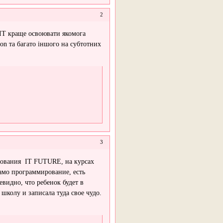
2
 IT краще освоювати якомога
on та багато іншого на субтотних
3
ирования IT FUTURE, на курсах
амо программирование, есть
видно, что ребенок будет в
 школу и записала туда свое чудо.