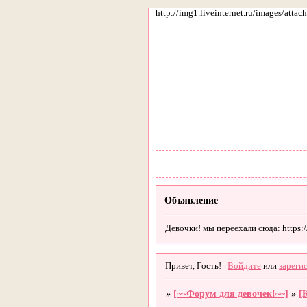
http://img1.liveinternet.ru/images/att
Объявление
Девочки! мы переехали сюда: https://g
Привет, Гость!
Войдите
или
зареги
»
[~~Форум для девочек!~~]
»
[