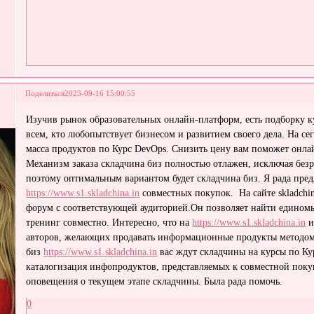
Поделиться
2023-09-16 15:00:55
Изучив рынок образовательных онлайн-платформ, есть подборку к
всем, кто любопытствует бизнесом и развитием своего дела. На с
масса продуктов по Курс DevOps. Cнизить цену вам поможет онлайн
Механизм заказа складчина биз полностью отлажен, исключая безр
поэтому оптимальным вариантом будет складчина биз. Я рада пр
https://www.s1.skladchina.in
совместных покупок. На сайте skladchi
форум с соответствующей аудиторией.Oн позволяет найти едином
тренинг совместно. Интересно, что на
https://www.s1.skladchina.in
и
авторов, желающих продавать информационные продукты методом 
биз
https://www.s1.skladchina.in
вас ждут складчины на курсы по Ку
каталогизация инфопродуктов, представляемых к совместной поку
оповещения о текущем этапе складчины. Была рада помочь.
0