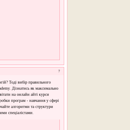
7
гій? Тоді вибір правильного
ademy. Дізнатись як максимально
вітати на онлайн айті курси
зробки програм - навчання у сфері
вчайте алгоритми та структури
ними спеціалістами.