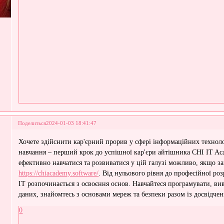
Поделиться
2024-01-03 18:41:47
Хочете здійснити кар'єрний прорив у сфері інформаційних техноло
навчання – перший крок до успішної кар'єри айтішника CHI IT Ac
ефективно навчатися та розвиватися у цій галузі можливо, якщо за
https://chiacademy.software/
. Від нульового рівня до професійної ро
IT розпочинається з освоєння основ. Навчайтеся програмувати, ви
даних, знайомтесь з основами мереж та безпеки разом із досвідче
0