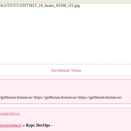
ach/b/2/25/571/25571815_24_hearts_63166_t21.jpg
Форум
Участники
Поиск
Регистрация
Войти
Активные темы
irlforum.forrum.eu/ https://girlforum.forrum.eu/ https://girlforum.forrum.eu/
стрируйтесь
.
Косметичка]
»
Курс DevOps -