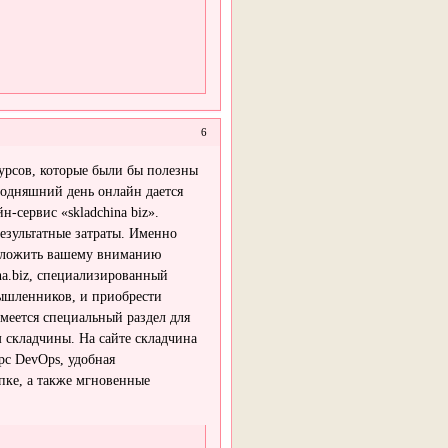
6
урсов, которые были бы полезны
егодняшний день онлайн дается
-сервис «skladchina biz».
езультатные затраты. Именно
едложить вашему вниманию
na.biz, специализированный
ышленников, и приобрести
меется специальный раздел для
складчины. На сайте складчина
рс DevOps, удобная
пке, а также мгновенные