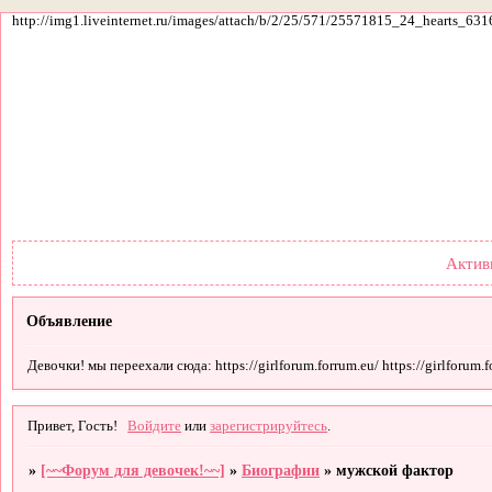
http://img1.liveinternet.ru/images/attach/b/2/25/571/25571815_24_hearts_631
Форум
Участники
По
Актив
Объявление
Девочки! мы переехали сюда: https://girlforum.forrum.eu/ https://girlforum.fo
Привет, Гость!
Войдите
или
зарегистрируйтесь
.
»
[~~Форум для девочек!~~]
»
Биографии
»
мужской фактор