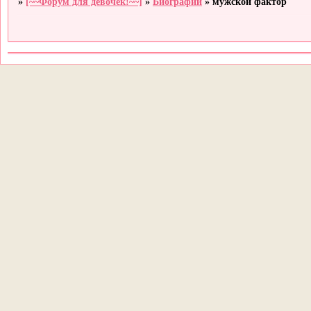
»
[~~Форум для девочек!~~]
»
Биографии
»
мужской фактор