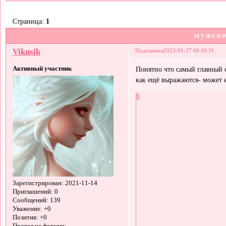
Страница:
1
мужско
Vikusik
Поделиться
2023-01-27 00:19:31
Активный участник
Понятно что самый главный 
как ещё выражаются- может е
0
Зарегистрирован
: 2021-11-14
Приглашений:
0
Сообщений:
139
Уважение:
+0
Позитив:
+0
Провел на форуме: