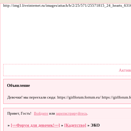
http://img1.liveinternet.ru/images/attach/b/2/25/571/25571815_24_hearts_631
Форум
Участники
По
Актив
Объявление
Девочки! мы переехали сюда: https://girlforum.forrum.eu/ https://girlforum.fo
Привет, Гость!
Войдите
или
зарегистрируйтесь
.
»
[~~Форум для девочек!~~]
»
[Кадетство]
»
ЭКО