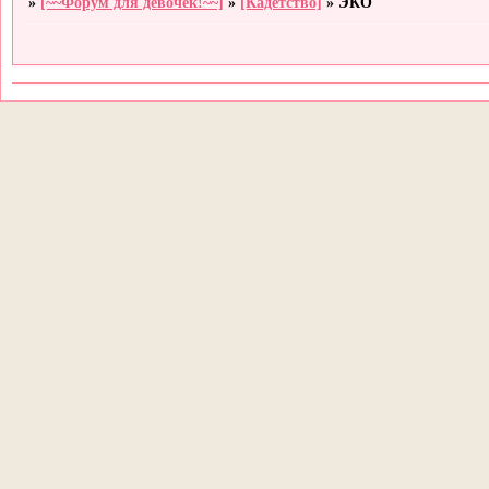
»
[~~Форум для девочек!~~]
»
[Кадетство]
»
ЭКО