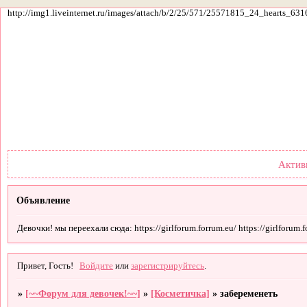
http://img1.liveinternet.ru/images/attach/b/2/25/571/25571815_24_hearts_631
Форум
Участники
По
Актив
Объявление
Девочки! мы переехали сюда: https://girlforum.forrum.eu/ https://girlforum.fo
Привет, Гость!
Войдите
или
зарегистрируйтесь
.
»
[~~Форум для девочек!~~]
»
[Косметичка]
»
забеременеть