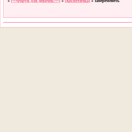
»
[~~Форум для девочек!~~]
»
[Косметичка]
»
забеременеть