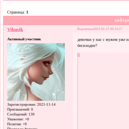
Страница:
1
забер
Vikusik
Поделиться
2023-01-27 00:10:27
Активный участник
девочки у нас с мужем уже н
бесплодие?
0
Зарегистрирован
: 2021-11-14
Приглашений:
0
Сообщений:
139
Уважение:
+0
Позитив:
+0
Провел на форуме: