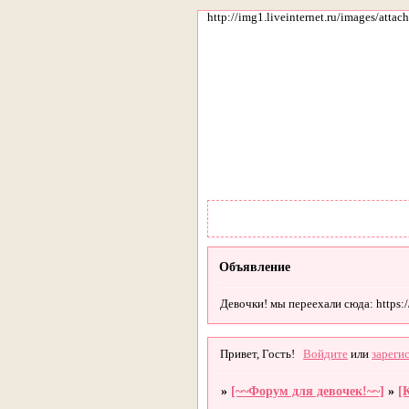
http://img1.liveinternet.ru/images/att
Объявление
Девочки! мы переехали сюда: https://g
Привет, Гость!
Войдите
или
зареги
»
[~~Форум для девочек!~~]
»
[