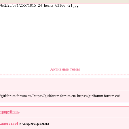
ach/b/2/25/571/25571815_24_hearts_63166_t21.jpg
Форум
Участники
Поиск
Регистрация
Войти
Активные темы
irlforum.forrum.eu/ https://girlforum.forrum.eu/ https://girlforum.forrum.eu/
стрируйтесь
.
Кадетство]
»
спермограмма