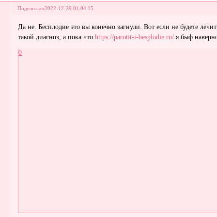
Поделиться
2022-12-29 01:04:15
Да не. Бесплодие это вы конечно загнули. Вот если не будете лечи
такой диагноз, а пока что
https://parotit-i-besplodie.ru/
я быф наверно
0