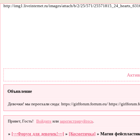
http://img1.liveinternet.ru/images/attach/b/2/25/571/25571815_24_hearts_631
Форум
Участники
По
Актив
Объявление
Девочки! мы переехали сюда: https://girlforum.forrum.eu/ https://girlforum.fo
Привет, Гость!
Войдите
или
зарегистрируйтесь
.
»
[~~Форум для девочек!~~]
»
[Косметичка]
»
Магия фейспласти