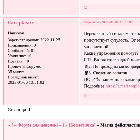
0
Faceplastic
Поделиться
2023-01-06 13:51:02
Новичок
Перекрестный синдром это, к
присутствует сутулость. От 
Зарегистрирован
: 2022-11-25
Приглашений:
0
укороченной.
Сообщений:
8
Какие упражнения помогут?
Уважение:
+0
🙇‍♀️1. Растяжение задней по
Позитив:
+0
🚪2. Не проходим мимо двер
Провел на форуме:
35 минут
🦞3. Сведение лопаток.
Последний визит:
НО 📍🦾 напоминаю важно ра
2023-01-06 13:51:02
Подробнее
https://t.me/facepl
0
Страница:
1
»
[~~Форум для девочек!~~]
»
[Косметичка]
»
Магия фейспласти