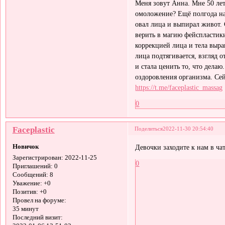
Меня зовут Анна. Мне 50 лет
омоложение? Ещё полгода наз
овал лица и выпирал живот. 
верить в магию фейспластики
коррекцией лица и тела вырав
лица подтягивается, взгляд о
и стала ценить то, что дела
оздоровления организма. Сей
https://t.me/faceplastic_massag
0
Faceplastic
Поделиться
2022-11-30 20:54:40
Новичок
Девочки заходите к нам в ча
Зарегистрирован
: 2022-11-25
0
Приглашений:
0
Сообщений:
8
Уважение:
+0
Позитив:
+0
Провел на форуме:
35 минут
Последний визит: