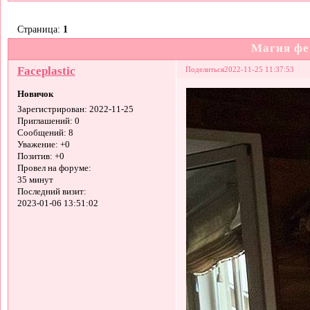
Страница:
1
Магия фе
Faceplastic
Поделиться
2022-11-25 11:37:53
Новичок
Зарегистрирован
: 2022-11-25
Приглашений:
0
Сообщений:
8
Уважение:
+0
Позитив:
+0
Провел на форуме:
35 минут
Последний визит:
2023-01-06 13:51:02