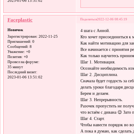
2023-01-06 13:51:02
Faceplastic
Поделиться
2022-12-06 08:45:19
Новичок
4 шага с Анной.
Кто хочет присоединиться к 
Зарегистрирован
: 2022-11-25
Приглашений:
0
Как найти мотивацию для з
Сообщений:
8
Все начинается с принятия р
Уважение:
+0
Как только научитесь приним
Позитив:
+0
Шаг 1. Мотивация.
Провел на форуме:
35 минут
Осознайте необходимость из
Последний визит:
Шаг 2. Дисциплина.
2023-01-06 13:51:02
Сначала будет гордость за се
делать уроки благодаря дисци
Берем и делаем.
Шаг 3. Непрерывность.
Разочек пропустить не получ
что встаём с дивана 😉 Зато 
Шаг 4. Старт.
Чтобы навести порядок во вс
А пока я думаю, как сделать