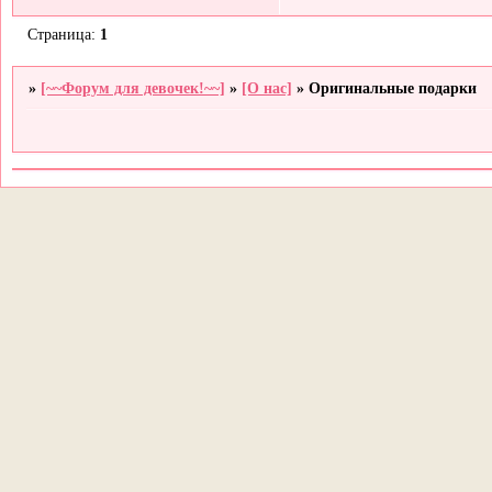
Страница:
1
»
[~~Форум для девочек!~~]
»
[О нас]
»
Оригинальные подарки