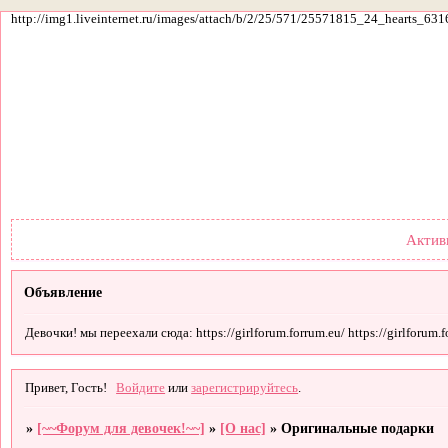
http://img1.liveinternet.ru/images/attach/b/2/25/571/25571815_24_hearts_631
Форум
Участники
По
Актив
Объявление
Девочки! мы переехали сюда: https://girlforum.forrum.eu/ https://girlforum.fo
Привет, Гость!
Войдите
или
зарегистрируйтесь
.
»
[~~Форум для девочек!~~]
»
[О нас]
»
Оригинальные подарки