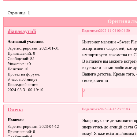
Страница:
1
Оригиналь
dianasayridi
Поделиться
2022-11-04 00:04:50
Активный участник
Интернет магазин «Sweet Fla
ассортимент сладостей, кот
Зарегистрирован
: 2021-01-31
Приглашений:
0
импортируем лакомства из 
Сообщений:
85
В каталоге вы можете встрет
Уважение:
+0
вкусные и всеми любимые д
Позитив:
+0
Вашего детства. Кроме того,
Провел на форуме:
9 часов 50 минут
своевременно.
Последний визит:
2024-03-31 00:19:10
0
Олена
Поделиться
2023-04-12 23:36:03
Новичок
Якщо шукаєте де замовити о
звернутись до агенції свята 
Зарегистрирован
: 2023-04-12
Приглашений:
0
кому! Я вже всім знайомим і