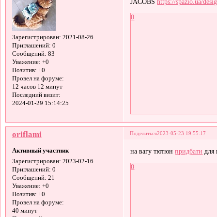
JACOBS
https://spazio.ua/des
0
Зарегистрирован
: 2021-08-26
Приглашений:
0
Сообщений:
83
Уважение:
+0
Позитив:
+0
Провел на форуме:
12 часов 12 минут
Последний визит:
2024-01-29 15:14:25
oriflami
Поделиться
2023-05-23 19:55:17
Активный участник
на вагу тютюн
придбати
для 
Зарегистрирован
: 2023-02-16
0
Приглашений:
0
Сообщений:
21
Уважение:
+0
Позитив:
+0
Провел на форуме:
40 минут