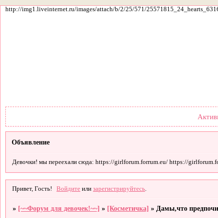
http://img1.liveinternet.ru/images/attach/b/2/25/571/25571815_24_hearts_631
Форум
Участники
По
Актив
Объявление
Девочки! мы переехали сюда: https://girlforum.forrum.eu/ https://girlforum.fo
Привет, Гость!
Войдите
или
зарегистрируйтесь
.
»
[~~Форум для девочек!~~]
»
[Косметичка]
»
Дамы,что предпочи