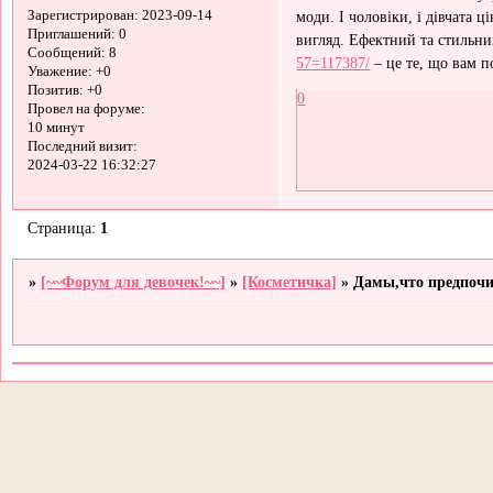
моди. І чоловіки, і дівчата 
Зарегистрирован
: 2023-09-14
Приглашений:
0
вигляд. Ефектний та стиль
Сообщений:
8
57=117387/
– це те, що вам п
Уважение:
+0
Позитив:
+0
0
Провел на форуме:
10 минут
Последний визит:
2024-03-22 16:32:27
Страница:
1
»
[~~Форум для девочек!~~]
»
[Косметичка]
»
Дамы,что предпочи