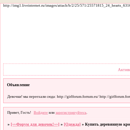
http://img1.liveinternet.ru/images/attach/b/2/25/571/25571815_24_hearts_631
Форум
Участники
По
Актив
Объявление
Девочки! мы переехали сюда: http://girlforum.forrum.eu/ http://girlforum.forr
Привет, Гость!
Войдите
или
зарегистрируйтесь
.
»
[~~Форум для девочек!~~]
»
[Одежда]
»
Купить деревянную кро