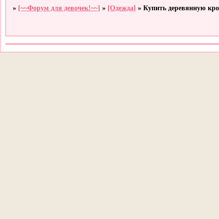
»
[~~Форум для девочек!~~]
»
[Одежда]
»
Купить деревянную кро