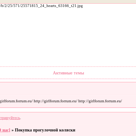
ach/b/2/25/571/25571815_24_hearts_63166_t21.jpg
Форум
Участники
Поиск
Регистрация
Войти
Активные темы
rlforum.forrum.eu/ http://girlforum.forrum.eu/ http://girlforum.forrum.eu/
стрируйтесь
.
О нас]
»
Покупка прогулочной коляски