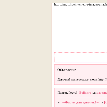
http://img1.liveinternet.ru/images/att
Объявление
Девочки! мы переехали сюда: http://gi
Привет, Гость!
Войдите
или
зареги
»
[~~Форум для девочек!~~]
»
[