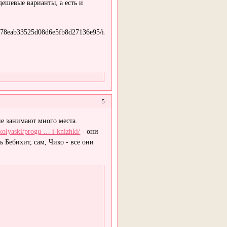
дешевые варианты, а есть и
5
не занимают много места.
kolyaski/progu … i-knizhki/
- они
 Бебихит, сам, Чико - все они