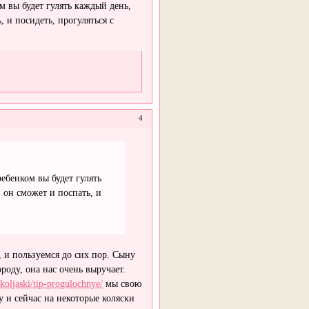
ом вы будет гулять каждый день,
 и посидеть, прогуляться с
4
ребенком вы будет гулять
 он сможет и поспать, и
 и пользуемся до сих пор. Сыну
роду, она нас очень выручает.
e-koljaski/tip-progulochnye/
мы свою
у и сейчас на некоторые коляски