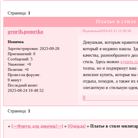
Страница:
1
Платье в стиле
genrih.pometko
Поделиться
2024-03-15 15:56:58
Новичок
Девушкам, которым нравится
который я недавно нашла. З
Зарегистрирован
: 2023-09-28
Приглашений:
0
качества, разнообразного ди
Сообщений:
5
стиль. Здесь можно
купить п
Уважение:
+0
толпы, но и подчеркнут ваш
Позитив:
+0
женские купить, которые вы 
Провел на форуме:
9 минут
отдыха, походов, а также их
Последний визит:
элегантную и стильную одежд
2025-08-24 19:48:52
0
Страница:
1
»
[~~Форум для девочек!~~]
»
[Одежда]
»
Платье в стиле милита