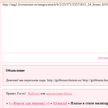
http://img1.liveinternet.ru/images/attach/b/2/25/571/25571815_24_hearts_631
Форум
Участники
По
Актив
Объявление
Девочки! мы переехали сюда: http://girlforum.forrum.eu/ http://girlforum.forr
Привет, Гость!
Войдите
или
зарегистрируйтесь
.
»
[~~Форум для девочек!~~]
»
[Одежда]
»
Платье в стиле милита