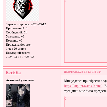
Зарегистрирован
: 2024-03-12
Приглашений:
0
Сообщений:
51
Уважение:
+0
Позитив:
+0
Провел на форуме:
1 час 20 минут
Последний визит:
2024-03-12 17:25:02
BorisKa
Поделиться
2024-03-12 17:51:24
Активный участник
Мне удалось приобрести води
https://kupitpravamskb.site/
. В
трех дней мне было предост
0