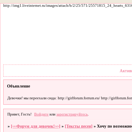
http://img1.liveinternet.ru/images/attach/b/2/25/571/25571815_24_hearts_631
Форум
Участники
По
Актив
Объявление
Девочки! мы переехали сюда: http://girlforum.forrum.eu/ http://girlforum.forr
Привет, Гость!
Войдите
или
зарегистрируйтесь
.
»
[~~Форум для девочек!~~]
»
[Тексты песен]
»
Хочу по возможно