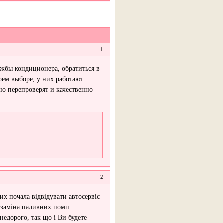
1
ужбы кондиционера, обратиться в
оем выборе, у них работают
о перепроверят и качественно
2
их почала відвідувати автосервіс
і заміна паливних помп
недорого, так що і Ви будете