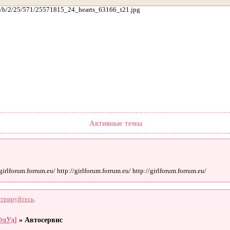
ach/b/2/25/571/25571815_24_hearts_63166_t21.jpg
Форум
Участники
Поиск
Регистрация
Войти
Активные темы
rlforum.forrum.eu/ http://girlforum.forrum.eu/ http://girlforum.forrum.eu/
стрируйтесь
.
ФлУд]
»
Автосервис