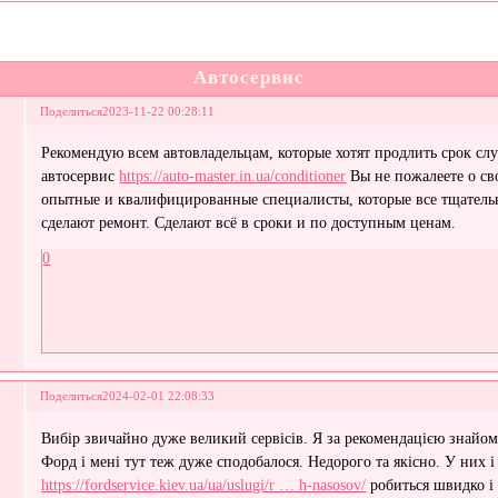
Автосервис
Поделиться
2023-11-22 00:28:11
Рекомендую всем автовладельцам, которые хотят продлить срок сл
автосервис
https://auto-master.in.ua/conditioner
Вы не пожалеете о св
опытные и квалифицированные специалисты, которые все тщательн
сделают ремонт. Сделают всё в сроки и по доступным ценам.
0
Поделиться
2024-02-01 22:08:33
Вибір звичайно дуже великий сервісів. Я за рекомендацією знайом
Форд і мені тут теж дуже сподобалося. Недорого та якісно. У них 
https://fordservice.kiev.ua/ua/uslugi/r … h-nasosov/
робиться швидко і 