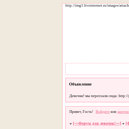
http://img1.liveinternet.ru/images/att
Объявление
Девочки! мы переехали сюда: http://gi
Привет, Гость!
Войдите
или
зареги
»
[~~Форум для девочек!~~]
»
[