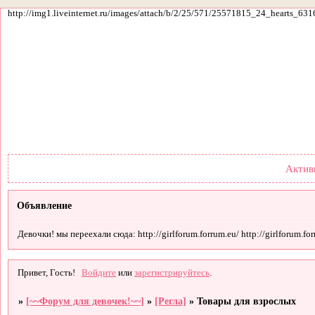
http://img1.liveinternet.ru/images/attach/b/2/25/571/25571815_24_hearts_631
Форум
Участники
По
Актив
Объявление
Девочки! мы переехали сюда: http://girlforum.forrum.eu/ http://girlforum.forr
Привет, Гость!
Войдите
или
зарегистрируйтесь
.
»
[~~Форум для девочек!~~]
»
[Регла]
»
Товары для взрослых