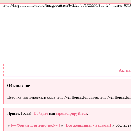
http://img1.liveinternet.ru/images/attach/b/2/25/571/25571815_24_hearts_631
Форум
Участники
По
Актив
Объявление
Девочки! мы переехали сюда: http://girlforum.forrum.eu/ http://girlforum.forr
Привет, Гость!
Войдите
или
зарегистрируйтесь
.
»
[~~Форум для девочек!~~]
»
[Все женщины - ведьмы]
»
обследу