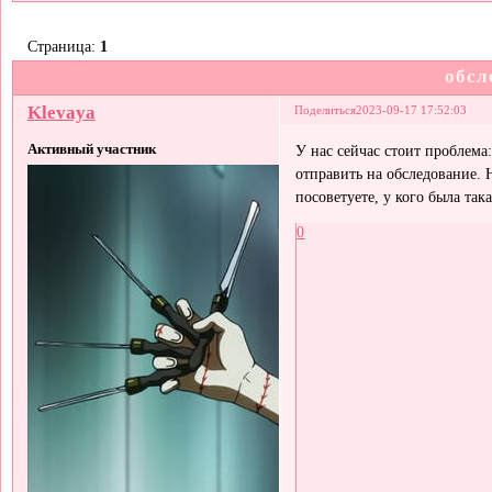
Страница:
1
обсл
Klevaya
Поделиться
2023-09-17 17:52:03
Активный участник
У нас сейчас стоит проблема
отправить на обследование. Н
посоветуете, у кого была так
0