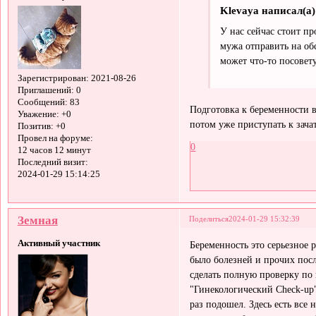
Klevaya написал(а)
У нас сейчас стоит пр
мужа отправить на обс
может что-то посовету
Зарегистрирован
: 2021-08-26
Приглашений:
0
Сообщений:
83
Подготовка к беременности в
Уважение:
+0
потом уже приступать к зача
Позитив:
+0
Провел на форуме:
0
12 часов 12 минут
Последний визит:
2024-01-29 15:14:25
Земная
Поделиться
2024-01-29 15:32:39
Активный участник
Беременность это серьезное 
было болезней и прочих посл
сделать полную проверку по 
"Гинекологический Check-up
раз подошел. Здесь есть все