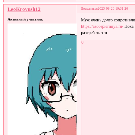
LeoKrovush12
Поделиться
2023-09-20 19:31:26
Активный участник
Муж очень долго сопротивлял
https://azoospiermiya.ru/
Пока с
разгребать это
0