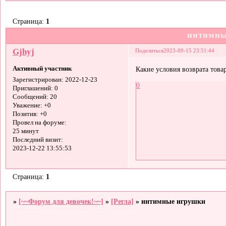
Страница:
1
интимны
Gjhyj
Поделиться
2023-09-15 23:51:44
Активный участник
Какие условия возврата това
Зарегистрирован
: 2022-12-23
0
Приглашений:
0
Сообщений:
20
Уважение:
+0
Позитив:
+0
Провел на форуме:
25 минут
Последний визит:
2023-12-22 13:55:53
Страница:
1
»
[~~Форум для девочек!~~]
»
[Регла]
»
интимные игрушки