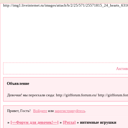
http://img1.liveinternet.ru/images/attach/b/2/25/571/25571815_24_hearts_631
Форум
Участники
По
Актив
Объявление
Девочки! мы переехали сюда: http://girlforum.forrum.eu/ http://girlforum.forr
Привет, Гость!
Войдите
или
зарегистрируйтесь
.
»
[~~Форум для девочек!~~]
»
[Регла]
»
интимные игрушки