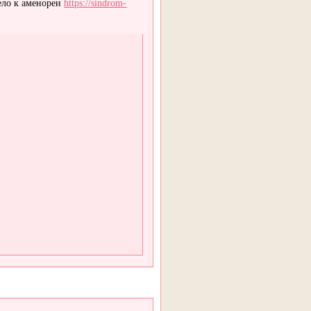
вело к аменореи
https://sindrom-