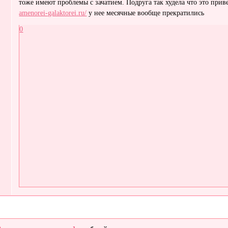
тоже имеют проблемы с зачатием. Подруга так худела что это при
amenorei-galaktorei.ru/
у нее месячные вообще прекратились
0