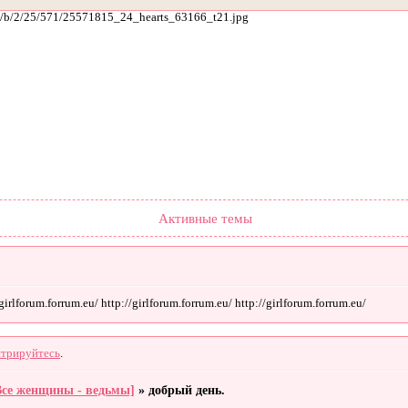
ach/b/2/25/571/25571815_24_hearts_63166_t21.jpg
Форум
Участники
Поиск
Регистрация
Войти
Активные темы
rlforum.forrum.eu/ http://girlforum.forrum.eu/ http://girlforum.forrum.eu/
стрируйтесь
.
Все женщины - ведьмы]
»
добрый день.