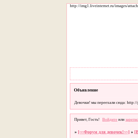
http://img1.liveinternet.ru/images/att
Объявление
Девочки! мы переехали сюда: http://gi
Привет, Гость!
Войдите
или
зареги
»
[~~Форум для девочек!~~]
»
[