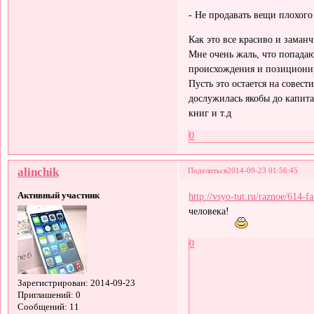
- Не продавать вещи плохого 
Как это все красиво и заманч
Мне очень жаль, что попада
происхождения и позиционир
Пусть это остается на совес
дослужилась якобы до капита
книг и т.д
0
alinchik
Поделиться
2014-09-23 01:56:45
Активный участник
http://vsyo-tut.ru/raznoe/614-f
человека!
0
Зарегистрирован
: 2014-09-23
Приглашений:
0
Сообщений:
11