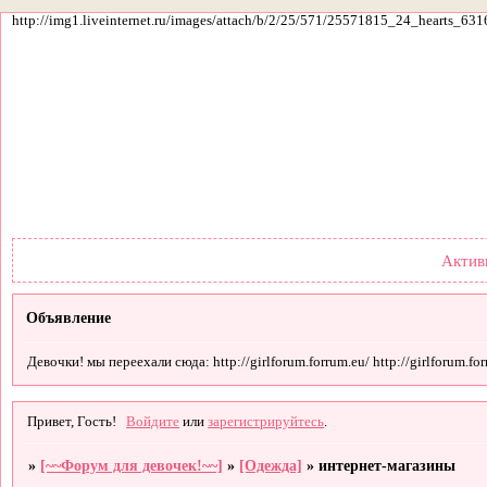
http://img1.liveinternet.ru/images/attach/b/2/25/571/25571815_24_hearts_631
Форум
Участники
По
Актив
Объявление
Девочки! мы переехали сюда: http://girlforum.forrum.eu/ http://girlforum.forr
Привет, Гость!
Войдите
или
зарегистрируйтесь
.
»
[~~Форум для девочек!~~]
»
[Одежда]
»
интернет-магазины