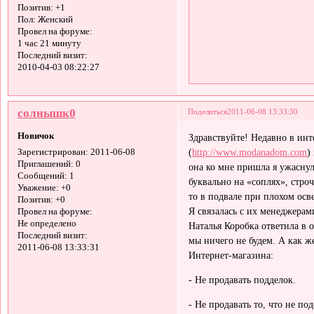
Позитив:
+1
Пол:
Женский
Провел на форуме:
1 час 21 минуту
Последний визит:
2010-04-03 08:22:27
солнышк0
Поделиться
2011-06-08 13:33:30
Новичок
Здравствуйте! Недавно в ин
(
http://www.modanadom.com
)
Зарегистрирован
: 2011-06-08
Приглашений:
0
она ко мне пришла я ужаснула
Сообщений:
1
буквально на «соплях», стро
Уважение:
+0
то в подвале при плохом осв
Позитив:
+0
Я связалась с их менеджерам
Провел на форуме:
Не определено
Наталья Коробка ответила в 
Последний визит:
мы ничего не будем. А как ж
2011-06-08 13:33:31
Интернет-магазина:
- Не продавать подделок.
- Не продавать то, что не по