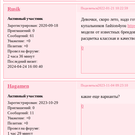
Rusik
Поделиться
2022-01-21 10:22:59
Активный участник
Девочки, скоро лето, надо г
купальников fashion4you
http
Зарегистрирован
: 2020-09-18
Приглашений:
0
модели от известных брендов
Сообщений:
61
расцветка классная и качеств
Уважение:
+0
Позитив:
+0
0
Провел на форуме:
2 часа 36 минут
Последний визит:
2024-04-24 16:00:40
Hagamen
Поделиться
2023-11-04 09:23:10
Активный участник
какие еще варианты?
Зарегистрирован
: 2023-10-29
0
Приглашений:
0
Сообщений:
11
Уважение:
+0
Позитив:
+0
Провел на форуме:
1 час 29 минут