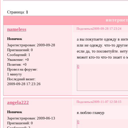
Страница:
1
интерне
nameless
Поделиться
2009-09-28 17:23:24
Новичок
а вы покупаете одежду в инт
или не одежду. что-то другое
Зарегистрирован
: 2009-09-28
Приглашений:
0
если да, то посоветуйте. нет
Сообщений:
1
может кто-то что-то знает о
Уважение:
+0
Позитив:
+0
0
Провел на форуме:
1 минуту
Последний визит:
2009-09-28 17:23:26
angela222
Поделиться
2009-11-07 12:58:15
Новичок
я люблю гламур
Зарегистрирован
: 2009-06-13
0
Приглашений:
0