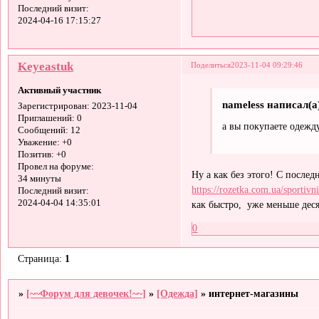
Последний визит:
2024-04-16 17:15:27
Keyeastuk
Поделиться
2023-11-04 09:29:46
Активный участник
nameless написал(а
Зарегистрирован
: 2023-11-04
Приглашений:
0
а вы покупаете одежд
Сообщений:
12
Уважение:
+0
Позитив:
+0
Провел на форуме:
Ну а как без этого! С после
34 минуты
https://rozetka.com.ua/sportivn
Последний визит:
2024-04-04 14:35:01
как быстро, уже меньше деся
0
Страница:
1
»
[~~Форум для девочек!~~]
»
[Одежда]
»
интернет-магазины