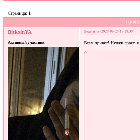
Страница:
1
нуже
BitkoinYA
Поделиться
2020-09-20 19:19:30
Активный участник
Всем привет! Нужен совет, к 
0