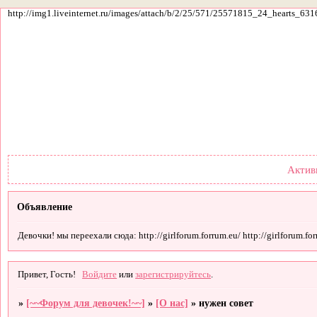
http://img1.liveinternet.ru/images/attach/b/2/25/571/25571815_24_hearts_631
Форум
Участники
По
Актив
Объявление
Девочки! мы переехали сюда: http://girlforum.forrum.eu/ http://girlforum.forr
Привет, Гость!
Войдите
или
зарегистрируйтесь
.
»
[~~Форум для девочек!~~]
»
[О нас]
»
нужен совет