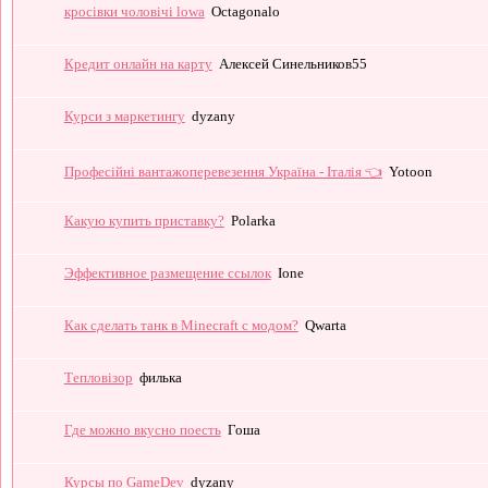
кросівки чоловічі lowa
Octagonalo
Кредит онлайн на карту
Алексей Синельников55
Курси з маркетингу
dyzany
Професійні вантажоперевезення Україна - Італія 👈
Yotoon
Какую купить приставку?
Polarka
Эффективное размещение ссылок
Ione
Как сделать танк в Minecraft с модом?
Qwarta
Тепловізор
филька
Где можно вкусно поесть
Гоша
Курсы по GameDev
dyzany