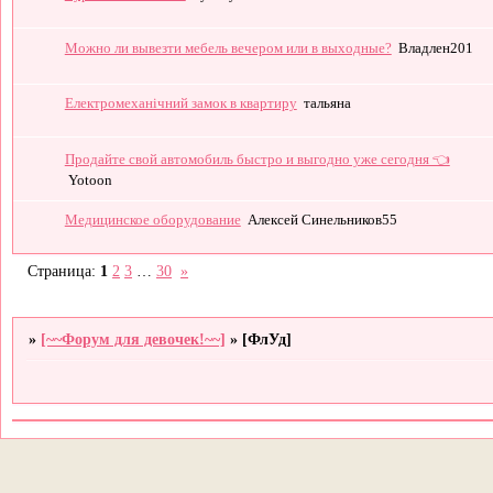
Можно ли вывезти мебель вечером или в выходные?
Владлен201
Електромеханічний замок в квартиру
тальяна
Продайте свой автомобиль быстро и выгодно уже сегодня 👈
Yotoon
Медицинское оборудование
Алексей Синельников55
Страница:
1
2
3
…
30
»
»
[~~Форум для девочек!~~]
»
[ФлУд]