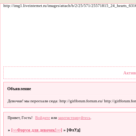
http://img1.liveinternet.ru/images/attach/b/2/25/571/25571815_24_hearts_631
Форум
Участники
По
Актив
Объявление
Девочки! мы переехали сюда: http://girlforum.forrum.eu/ http://girlforum.forr
Привет, Гость!
Войдите
или
зарегистрируйтесь
.
»
[~~Форум для девочек!~~]
»
[ФлУд]