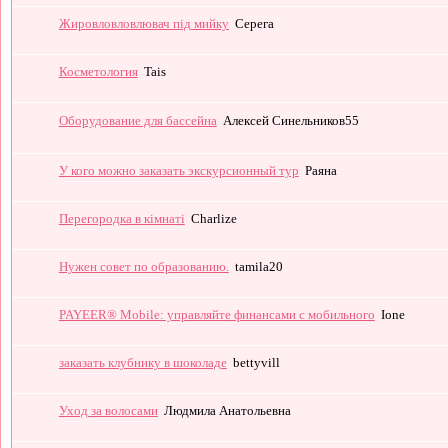
Жировловловлювач під мийку
Серега
Косметология
Tais
Оборудование для бассейна
Алексей Синельников55
У кого можно заказать экскурсионный тур
Раяна
Перегородка в кімнаті
Charlize
Нужен совет по образованию.
tamila20
PAYEER® Mobile: управляйте финансами с мобильного
Ione
заказать клубнику в шоколаде
bettyvill
Уход за волосами
Людмила Анатольевна