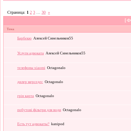
Страница:
1
2
3
…
30
»
[Ф
Тема
Барбекю
Алексей Синельников55
Услуги адвоката
Алексей Синельников55
телефоны xiaomi
Octagonalo
дилер мерседес
Octagonalo
грін карта
Octagonalo
побутові фільтри для води
Octagonalo
Есть тут адвокаты?
kanipod